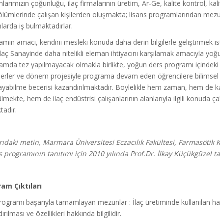
arımızın çoğunluğu, ilaç firmalarının üretim, Ar-Ge, kalite kontrol, kal
ölümlerinde çalışan kişilerden oluşmakta; lisans programlarından mezu
arda iş bulmaktadırlar.
amın amacı, kendini mesleki konuda daha derin bilgilerle geliştirmek i
laç Sanayinde daha nitelikli eleman ihtiyacını karşılamak amacıyla yoğun 
amda tez yapılmayacak olmakla birlikte, yoğun ders programı içindeki b
erler ve dönem projesiyle programa devam eden öğrencilere bilimsel a
ayabilme becerisi kazandırılmaktadır. Böylelikle hem zaman, hem de ka
lmekte, hem de ilaç endüstrisi çalışanlarının alanlarıyla ilgili konuda ç
tadır.
ıdaki metin, Marmara Üniversitesi Eczacılık Fakültesi, Farmasötik 
s programının tanıtımı için 2010 yılında Prof.Dr. İlkay Küçükgüzel 
am Çıktıları
gramı başarıyla tamamlayan mezunlar : İlaç üretiminde kullanılan hamma
ırılması ve özellikleri hakkında bilgilidir.