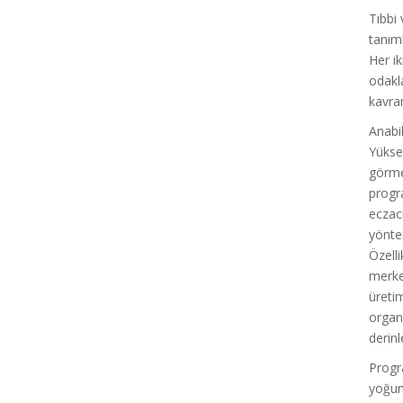
Tıbbi 
tanım
Her ik
odakla
kavram
Anabi
Yüksek
görme
progr
eczacı
yönte
Özelli
merke
üretim
organi
derinl
Progra
yoğun