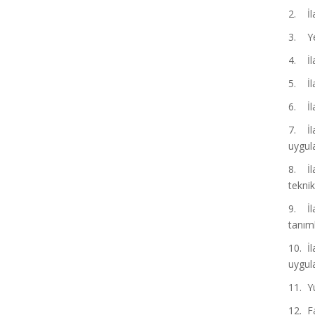
2. İla
3. Yen
4. İla
5. İla
6. İla
7. İla
uygula
8. İla
teknik
9. İla
tanım
10. İl
uygula
11. Yu
12. Fa