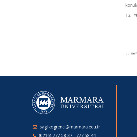
konula
13. Yu
Bu say
saglikogrenci@marmara.edu.tr
(0216) 777 58 37 - 777 58 44