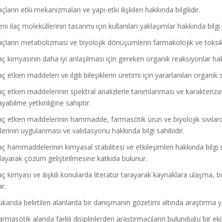
çların etki mekanizmaları ve yapı-etki ilişkileri hakkında bilgilidir.
i ilaç moleküllerinin tasarımı için kullanılan yaklaşımlar hakkında bilgi 
çların metabolizması ve biyolojik dönüşümlerin farmakolojik ve toksikol
ç kimyasının daha iyi anlaşılması için gereken organik reaksiyonlar hakk
ç etken maddeleri ve ilgili bileşiklerin üretimi için yararlanılan organik
ç etken maddelerinin spektral analizlerle tanımlanması ve karakterizas
yabilme yetkinliğine sahiptir.
ç etken maddelerinin hammadde, farmasötik ürün ve biyolojik sıvılarda 
lerinin uygulanması ve validasyonu hakkında bilgi sahibidir.
ç hammaddelerinin kimyasal stabilitesi ve etkileşimleri hakkında bilgi sahi
layarak çözüm geliştirilmesine katkıda bulunur.
aç kimyası ve ilişkili konularda literatür tarayarak kaynaklara ulaşma,
r.
karıda belirtilen alanlarda bir danışmanın gözetimi altında araştırma y
rmasötik alanda farklı disiplinlerden araştırmacıların bulunduğu bir ekip 