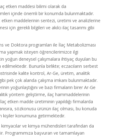
 ilaç etken maddesi bilimi olarak da
imleri içinde önemli bir konumda bulunmaktadır.
 etken maddelerinin sentezi, üretimi ve analizlerine
için gerekli bilgileri ve akılcı ilaç tasarımı gibi
s ve Doktora programları ile İlaç Metabolizması
ırma yapmak isteyen öğrencilerimizce ilgi
in yoğun deneysel çalışmalara ihtiyaç duyulan bu
dilmektedir. Bununla birlikte; eczacıların serbest
risinde kalite kontrol, Ar-Ge, üretim, analitik
gibi pek çok alanda çalışma imkanı bulunmaktadır.
rinin yoğunlaştığını ve bazı firmaların birer Ar-Ge
itik yöntem geliştirme, ilaç hammaddelerinin
 İlaç etken madde üretiminin yapıldığı firmalarda
n yanısıra, sözkonusu ürünün ilaç olması, bu konuda
an kişiler konumuna getirmektedir.
a, kimyacılar ve kimya mühendisleri tarafından da
dir. Programımıza başvuran ve tamamlayan