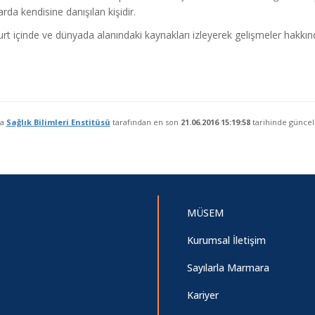
rda kendisine danışılan kişidir.
rt içinde ve dünyada alanındaki kaynakları izleyerek gelişmeler hakkındak
fa
Sağlık Bilimleri Enstitüsü
tarafından en son
21.06.2016 15:19:58
tarihinde güncel
MÜSEM
Kurumsal İletişim
Sayılarla Marmara
Kariyer