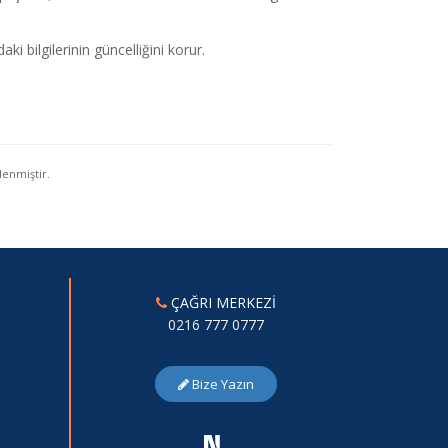
i bilgilerinin güncelliğini korur.
lenmiştir.
ÇAĞRI MERKEZİ
0216 777 0777
Bize Yazın