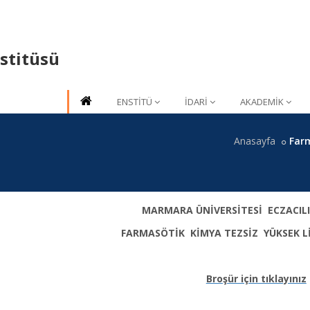
nstitüsü
ENSTİTÜ
İDARİ
AKADEMİK
Anasayfa
Farm
MARMARA ÜNİVERSİTESİ ECZACILI
FARMASÖTİK KİMYA TEZSİZ YÜKSEK L
Broşür için tıklayınız