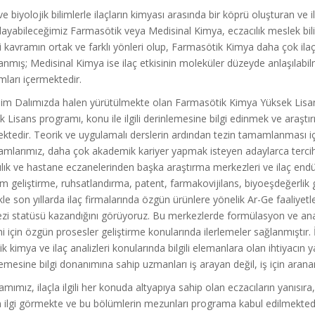
ve biyolojik bilimlerle ilaçların kimyası arasında bir köprü oluşturan ve
layabileceğimiz Farmasötik veya Medisinal Kimya, eczacılık meslek bil
i kavramın ortak ve farklı yönleri olup, Farmasötik Kimya daha çok ilaç
nmış; Medisinal Kimya ise ilaç etkisinin moleküler düzeyde anlaşılabilmesi 
ları içermektedir.
lim Dalımızda halen yürütülmekte olan Farmasötik Kimya Yüksek Lisan
 Lisans programı, konu ile ilgili derinlemesine bilgi edinmek ve araşt
ktedir. Teorik ve uygulamalı derslerin ardından tezin tamamlanması iç
amlarımız, daha çok akademik kariyer yapmak isteyen adaylarca tercih e
lık ve hastane eczanelerinden başka araştırma merkezleri ve ilaç endüst
m geliştirme, ruhsatlandırma, patent, farmakovijilans, biyoeşdeğerlik 
kle son yıllarda ilaç firmalarında özgün ürünlere yönelik Ar-Ge faaliyetle
zi statüsü kazandığını görüyoruz. Bu merkezlerde formülasyon ve anal
i için özgün prosesler geliştirme konularında ilerlemeler sağlanmıştır.
k kimya ve ilaç analizleri konularında bilgili elemanlara olan ihtiyacı
emesine bilgi donanımına sahip uzmanları iş arayan değil, iş için aran
mımız, ilaçla ilgili her konuda altyapıya sahip olan eczacıların yanısır
 ilgi görmekte ve bu bölümlerin mezunları programa kabul edilmekte