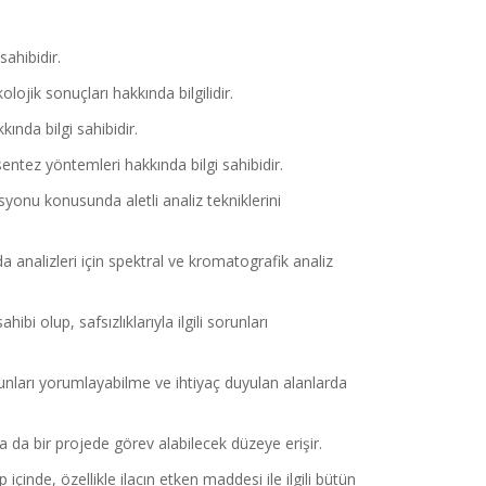
sahibidir.
ojik sonuçları hakkında bilgilidir.
ında bilgi sahibidir.
 sentez yöntemleri hakkında bilgi sahibidir.
yonu konusunda aletli analiz tekniklerini
analizleri için spektral ve kromatografik analiz
bi olup, safsızlıklarıyla ilgili sorunları
 bunları yorumlayabilme ve ihtiyaç duyulan alanlarda
a da bir projede görev alabilecek düzeye erişir.
içinde, özellikle ilacın etken maddesi ile ilgili bütün