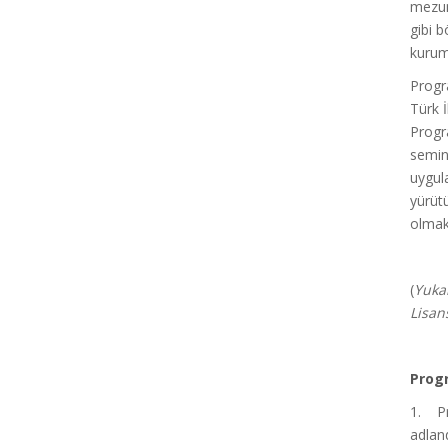
mezunl
gibi b
kuruml
Progr
Türk İ
Progr
semin
uygul
yürütü
olmak
(
Yukar
Lisan
Progr
1. Pro
adland