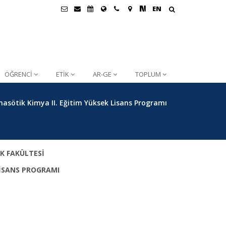
EN
ÖĞRENCİ
ETİK
AR-GE
TOPLUM
asötik Kimya II. Eğitim Yüksek Lisans Programı
K FAKÜLTESİ
İSANS PROGRAMI