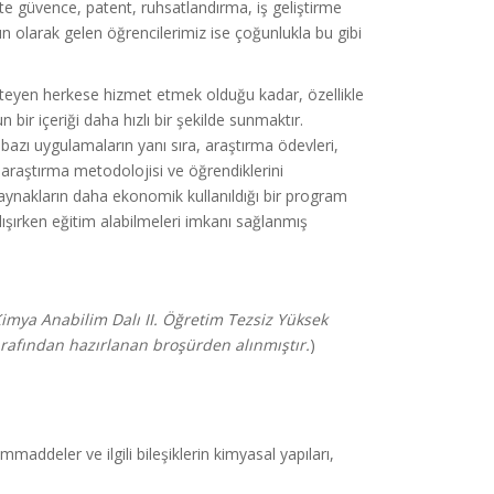
ite güvence, patent, ruhsatlandırma, iş geliştirme
n olarak gelen öğrencilerimiz ise çoğunlukla bu gibi
steyen herkese hizmet etmek olduğu kadar, özellikle
bir içeriği daha hızlı bir şekilde sunmaktır.
azı uygulamaların yanı sıra, araştırma ödevleri,
raştırma metodolojisi ve öğrendiklerini
ynakların daha ekonomik kullanıldığı bir program
alışırken eğitim alabilmeleri imkanı sağlanmış
Kimya Anabilim Dalı II. Öğretim Tezsiz Yüksek
tarafından hazırlanan broşürden alınmıştır.
)
ddeler ve ilgili bileşiklerin kimyasal yapıları,